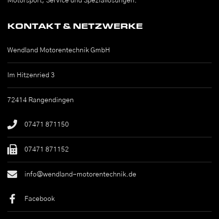
Motorsport, Service und Speziallösungen.
KONTAKT & NETZWERKE
Wendland Motorentechnik GmbH
Im Hitzenried 3
72414 Rangendingen
07471 871150
07471 871152
info@wendland-motorentechnik.de
Facebook