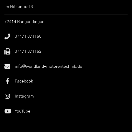
Im Hitzenried 3
72414 Rangendingen
07471 871150
07471 871152
info@wendland-motorentechnik.de
Facebook
Instagram
YouTube