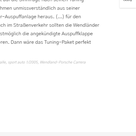
men unmissverständlich aus seiner
r-Auspuffanlage heraus. (...) für den
ch im Straßenverkehr sollten die Wendländer
lstmöglich die angekündigte Auspuffklappe
ieren. Dann wäre das Tuning-Paket perfekt
alle, sport auto 1/2005, Wendland-Porsche Carrera