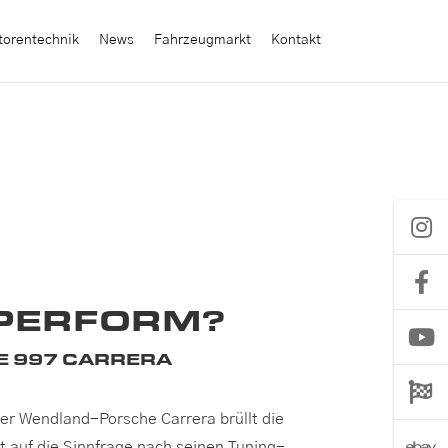
orentechnik
News
Fahrzeugmarkt
Kontakt
 PERFORM?
 997 CARRERA
Der Wendland-Porsche Carrera brüllt die
t auf die Sinnfrage nach seinen Tuning-