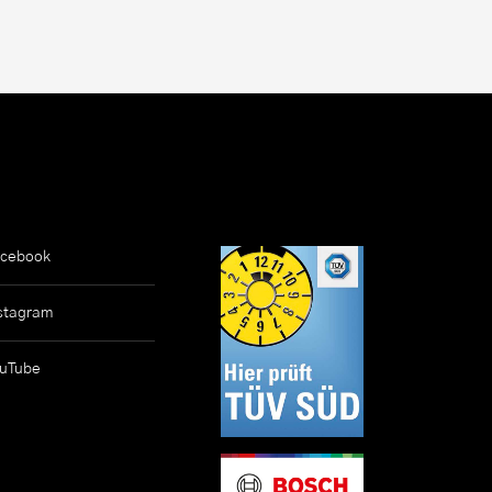
cebook
stagram
uTube