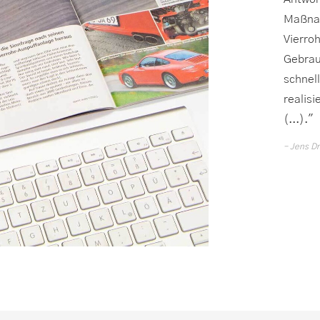
Maßnah
Vierroh
Gebrau
schnel
realis
(...)."
Jens Dr