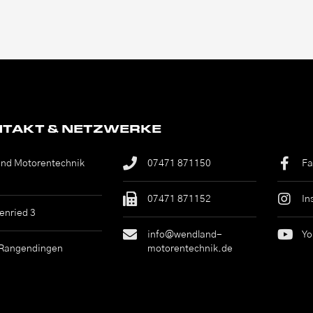
TAKT & NETZWERKE
nd Motorentechnik
07471 871150
Fa
07471 871152
In
enried 3
info@wendland-
Yo
Rangendingen
motorentechnik.de